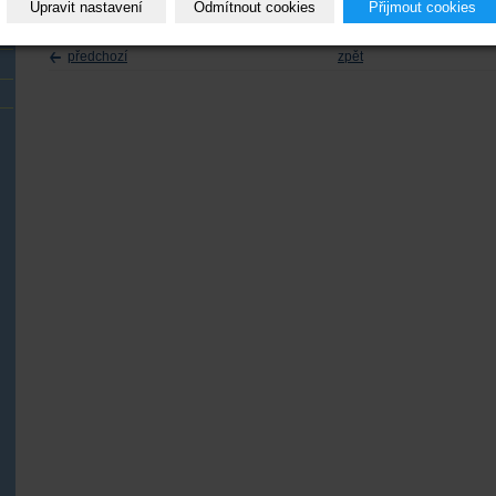
Upravit nastavení
Odmítnout cookies
Přijmout cookies
z
předchozí
zpět