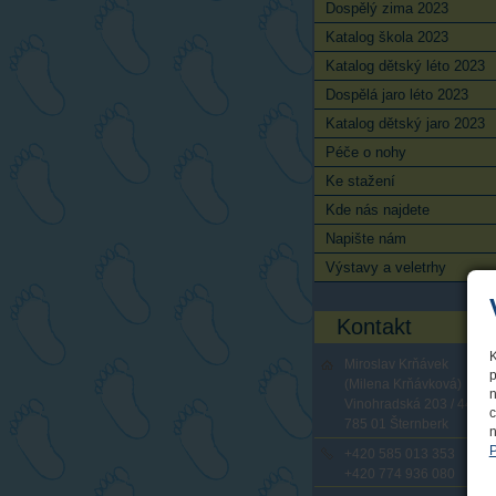
Dospělý zima 2023
Katalog škola 2023
Katalog dětský léto 2023
Dospělá jaro léto 2023
Katalog dětský jaro 2023
Péče o nohy
Ke stažení
Kde nás najdete
Napište nám
Výstavy a veletrhy
Kontakt
K
Miroslav Krňávek
p
(Milena Krňávková)
n
Vinohradská 203 / 44
c
785 01 Šternberk
n
P
+420 585 013 353
+420 774 936 080