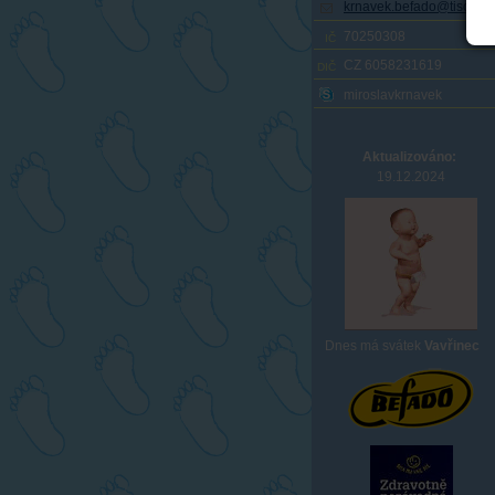
krnavek.befado@tiscali.c
70250308
IČ
CZ 6058231619
DIČ
miroslavkrnavek
Aktualizováno:
19.12.2024
Dnes
má svátek
Vavřinec