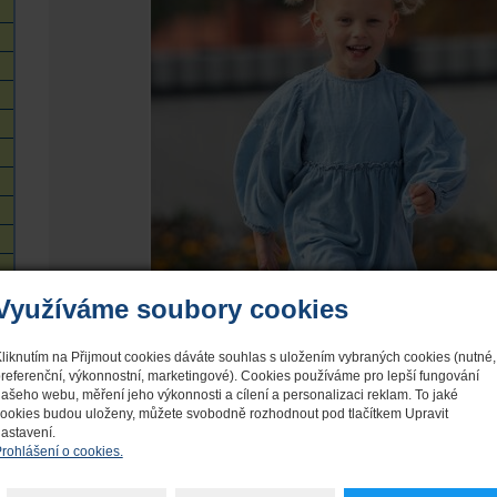
Využíváme soubory cookies
liknutím na Přijmout cookies dáváte souhlas s uložením vybraných cookies (nutné,
referenční, výkonnostní, marketingové). Cookies používáme pro lepší fungování
ašeho webu, měření jeho výkonnosti a cílení a personalizaci reklam. To jaké
ookies budou uloženy, můžete svobodně rozhodnout pod tlačítkem Upravit
astavení.
rohlášení o cookies.